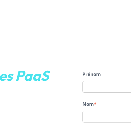
es PaaS
Prénom
Nom
*