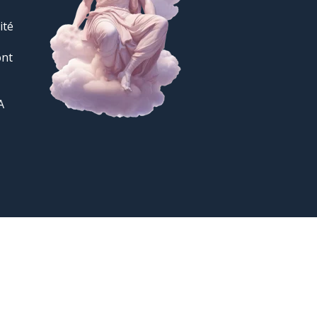
té
ont
A