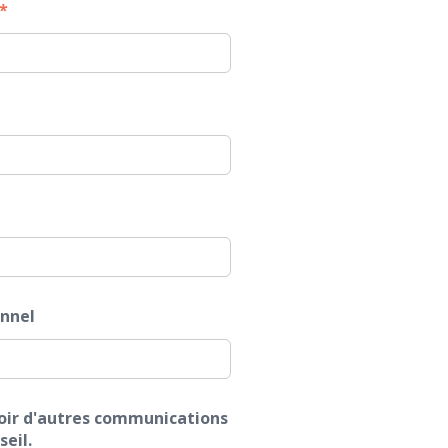
*
nnel
voir d'autres communications
eil.